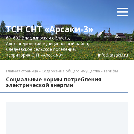
Перейти
к
контенту
ТСН СНТ «Арсаки-3»
601602 Владимирская область,
Александровский муниципальный район,
Следневское сельское поселение,
территория СНТ «Арсаки-3»
info@arsaki3.ru
Главная страница
»
Содержание общего имущества
»
Тарифы
Социальные нормы потребления
электрической энергии