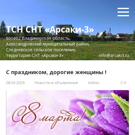
Перейти
к
контенту
ТСН СНТ «Арсаки-3»
601602 Владимирская область,
Александровский муниципальный район,
Следневское сельское поселение,
территория СНТ «Арсаки-3»
info@arsaki3.ru
С праздником, дорогие женщины !
08.03.2026
Новости и объявления
Admin
0