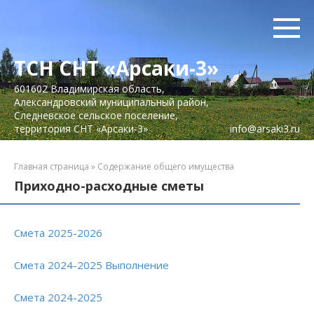
Перейти
к
контенту
ТСН СНТ «Арсаки-3»
601602 Владимирская область,
Александровский муниципальный район,
Следневское сельское поселение,
территория СНТ «Арсаки-3»
info@arsaki3.ru
Главная страница
»
Содержание общего имущества
Приходно-расходные сметы
Смета 2025-2026
Смета 2024-2025 Выполнение
Смета 2024-2025