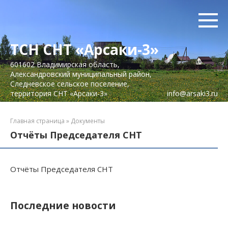
Перейти
к
контенту
ТСН СНТ «Арсаки-3»
601602 Владимирская область,
Александровский муниципальный район,
Следневское сельское поселение,
территория СНТ «Арсаки-3»
info@arsaki3.ru
Главная страница
»
Документы
Отчёты Председателя СНТ
Отчёты Председателя СНТ
Последние новости