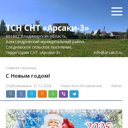
Перейти
к
контенту
ТСН СНТ «Арсаки-3»
601602 Владимирская область,
Александровский муниципальный район,
Следневское сельское поселение,
территория СНТ «Арсаки-3»
info@arsaki3.ru
Главная страница
С Новым годом!
Опубликовано:
31.12.2024
Новости и объявления
Admin