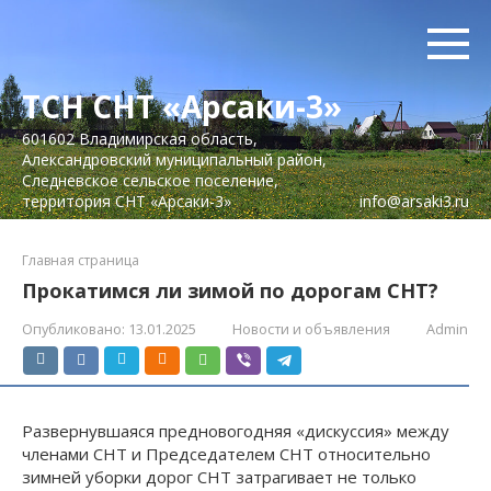
Перейти
к
контенту
ТСН СНТ «Арсаки-3»
601602 Владимирская область,
Александровский муниципальный район,
Следневское сельское поселение,
территория СНТ «Арсаки-3»
info@arsaki3.ru
Главная страница
Прокатимся ли зимой по дорогам СНТ?
Опубликовано:
13.01.2025
Новости и объявления
Admin
Развернувшаяся предновогодняя «дискуссия» между
членами СНТ и Председателем СНТ относительно
зимней уборки дорог СНТ затрагивает не только