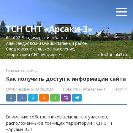
Перейти
к
контенту
ТСН СНТ «Арсаки-3»
601602 Владимирская область,
Александровский муниципальный район,
Следневское сельское поселение,
территория СНТ «Арсаки-3»
info@arsaki3.ru
Главная страница
Как получить доступ к информации сайта
Опубликовано:
03.08.2024
Новости и объявления
Admin
Вниманию собственников земельных участков,
расположенных в границах территории ТСН СНТ
«Арсаки-3» !