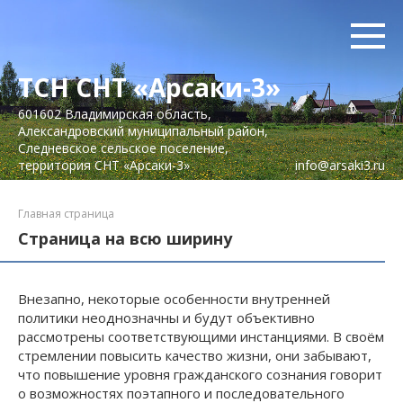
Перейти
к
контенту
ТСН СНТ «Арсаки-3»
601602 Владимирская область,
Александровский муниципальный район,
Следневское сельское поселение,
территория СНТ «Арсаки-3»
info@arsaki3.ru
Главная страница
Страница на всю ширину
Внезапно, некоторые особенности внутренней
политики неоднозначны и будут объективно
рассмотрены соответствующими инстанциями. В своём
стремлении повысить качество жизни, они забывают,
что повышение уровня гражданского сознания говорит
о возможностях поэтапного и последовательного