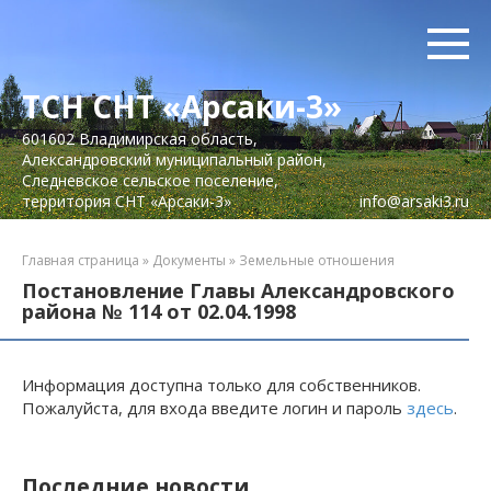
Перейти
к
контенту
ТСН СНТ «Арсаки-3»
601602 Владимирская область,
Александровский муниципальный район,
Следневское сельское поселение,
территория СНТ «Арсаки-3»
info@arsaki3.ru
Главная страница
»
Документы
»
Земельные отношения
Постановление Главы Александровского
района № 114 от 02.04.1998
Информация доступна только для собственников.
Пожалуйста, для входа введите логин и пароль
здесь
.
Последние новости