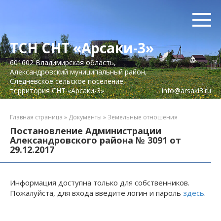
Перейти
к
контенту
ТСН СНТ «Арсаки-3»
601602 Владимирская область,
Александровский муниципальный район,
Следневское сельское поселение,
территория СНТ «Арсаки-3»
info@arsaki3.ru
Главная страница
»
Документы
»
Земельные отношения
Постановление Администрации
Александровского района № 3091 от
29.12.2017
Информация доступна только для собственников.
Пожалуйста, для входа введите логин и пароль
здесь
.