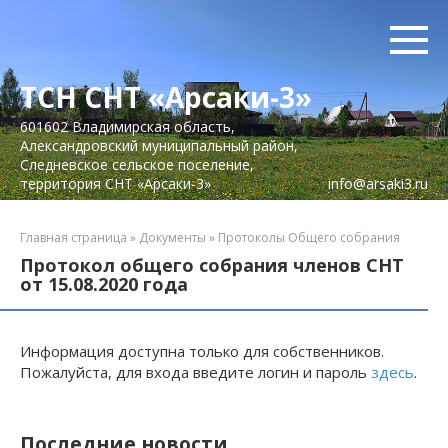
Перейти
к
контенту
ТСН СНТ «Арсаки-3»
601602 Владимирская область,
Александровский муниципальный район,
Следневское сельское поселение,
территория СНТ «Арсаки-3»
info@arsaki3.ru
Главная страница
»
Документы
»
Протоколы Общего собрания
Протокол общего собрания членов СНТ
от 15.08.2020 года
Информация доступна только для собственников.
Пожалуйста, для входа введите логин и пароль
здесь
.
Последние новости