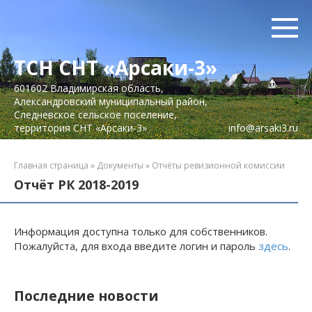
Перейти
к
контенту
ТСН СНТ «Арсаки-3»
601602 Владимирская область,
Александровский муниципальный район,
Следневское сельское поселение,
территория СНТ «Арсаки-3»
info@arsaki3.ru
Главная страница
»
Документы
»
Отчёты ревизионной комиссии
Отчёт РК 2018-2019
Информация доступна только для собственников.
Пожалуйста, для входа введите логин и пароль
здесь
.
Последние новости